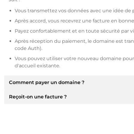
Vous transmettez vos données avec une idée de pr
Après accord, vous recevrez une facture en bonne
Payez confortablement et en toute sécurité par v
Après réception du paiement, le domaine est transfé
code Auth).
Vous pouvez utiliser votre nouveau domaine pour 
d'accueil existante.
Comment payer un domaine ?
Reçoit-on une facture ?
Après un accord, le titulaire vous communiquera les 
communiquera alors les détails bancaires SEPA et, si
d'autres méthodes de paiement.
Oui, le vendeur vous enverra une facture en bonne et 
recevrez également un contrat de vente supplémenta
Veuillez toujours mentionner le nom de domaine et 