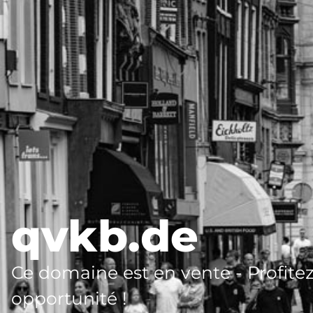
qvkb.de
Ce domaine est en vente - Profitez
opportunité !