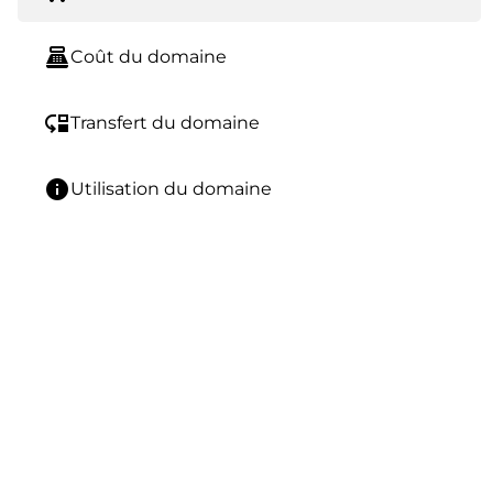
point_of_sale
Coût du domaine
move_down
Transfert du domaine
info
Utilisation du domaine