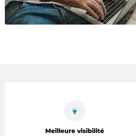
highlight
Meilleure visibilité