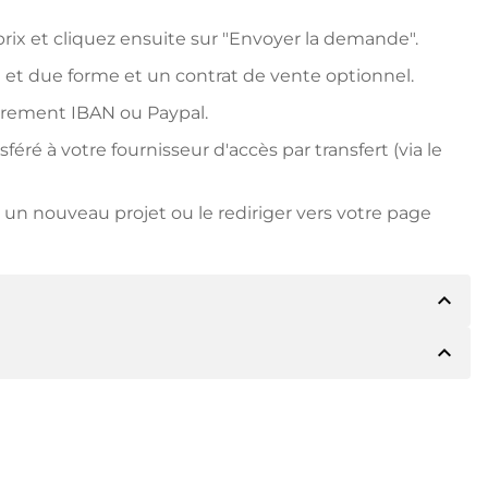
ix et cliquez ensuite sur "Envoyer la demande".
 et due forme et un contrat de vente optionnel.
irement IBAN ou Paypal.
ré à votre fournisseur d'accès par transfert (via le
un nouveau projet ou le rediriger vers votre page
expand_less
expand_less
détails du paiement. Le titulaire vous
 vous le souhaitez, vous proposera Paypal ou
due forme. Si le prix d'achat est plus élevé, vous
ire si vous le souhaitez.
le numéro de facture lors du virement.